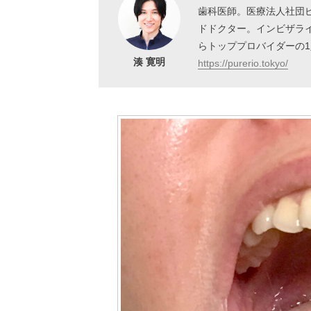
歯科医師。医療法人社団
ドドクター。インビザラ
らトッププロバイダーの
湊 寛明
https://purerio.tokyo/