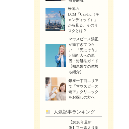
療を解説
米国の
LCM「Candid（キ
ャンディッド）」
から見る、そのリ
スクとは？
マウスピース矯正
が痛すぎてつら
い…「死にそう」
と悩む人への原
因・対処法ガイド
【知恵袋での体験
も紹介】
銀座一丁目エリア
で「マウスピース
矯正」クリニック
をお探しの方へ
人気記事ランキング
【2026年最新
版】フッ素入り歯