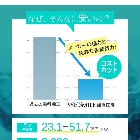
安い
？
なぜ、そんなに
の
~
23.1
51.7
平均
万円
治療費
（税込）