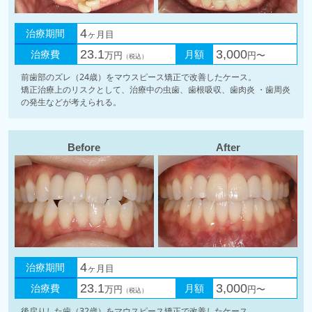
治療期間
4
ヶ月目
治療費
23.1
月額
3,000
万円
円〜
（税込）
前歯部のズレ（24歳）をマウスピース矯正で改善したケース。
矯正治療上のリスクとして、治療中の虫歯、歯根吸収、歯肉炎 ・歯周炎
の発生などが考えられる。
Before
After
治療期間
4
ヶ月目
治療費
23.1
月額
3,000
万円
円〜
（税込）
後戻りした歯（32歳）をマウスピース矯正で改善したケース。