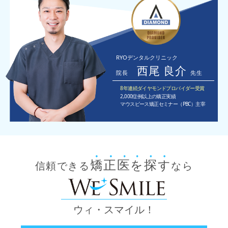
RYOデンタルクリニック
西尾 良介
院長
先生
8年連続ダイヤモンドプロバイダー受賞
2,000症例以上の矯正実績
マウスピース矯正セミナー（PBC）主宰
矯正医
探
を
す
信頼できる
なら
ウィ・スマイル！