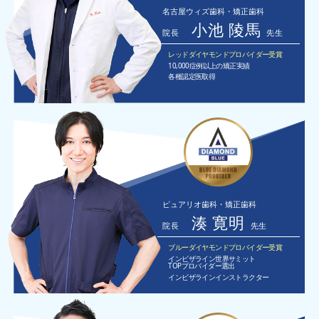
名古屋ウィズ歯科・矯正歯科
小池 陵馬
院長
先生
レッドダイヤモンドプロバイダー受賞
10,000症例以上の矯正実績
各種認定医取得
ピュアリオ歯科・矯正歯科
湊 寛明
院長
先生
ブルーダイヤモンドプロバイダー受賞
インビザライン世界サミット
TOPプロバイダー選出
インビザラインインストラクター