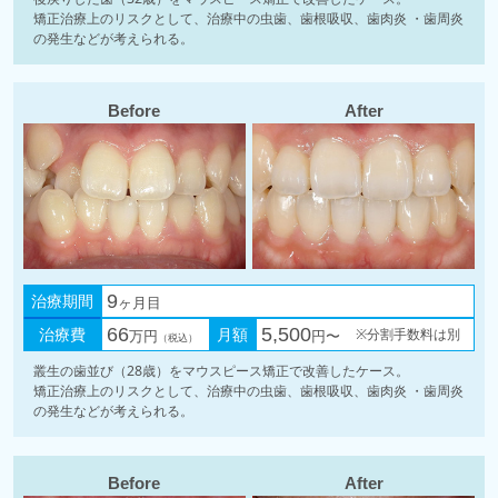
矯正治療上のリスクとして、治療中の虫歯、歯根吸収、歯肉炎 ・歯周炎
の発生などが考えられる。
Before
After
治療期間
9
ヶ月目
治療費
66
月額
5,500
※分割手数料は別
万円
円〜
（税込）
叢生の歯並び（28歳）をマウスピース矯正で改善したケース。
矯正治療上のリスクとして、治療中の虫歯、歯根吸収、歯肉炎 ・歯周炎
の発生などが考えられる。
Before
After