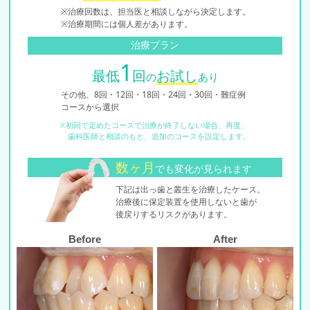
※治療回数は、担当医と相談しながら決定します。
※治療期間には個人差があります。
治療プラン
1
最低
回
お試し
の
あり
その他、8回・12回・18回・24回・30回・難症例
コースから選択
※初回で定めたコースで治療が終了しない場合、再度、
歯科医師と相談のもと、追加のコースを設定します。
数ヶ月
でも変化が見られます
下記は出っ歯と叢生を治療したケース。
治療後に保定装置を使用しないと歯が
後戻りするリスクがあります。
Before
After