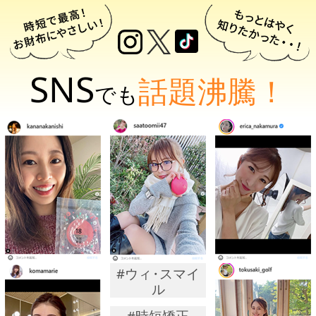
SNS
話題沸騰！
でも
#ウィ
・
スマイ
ル
#時短矯正