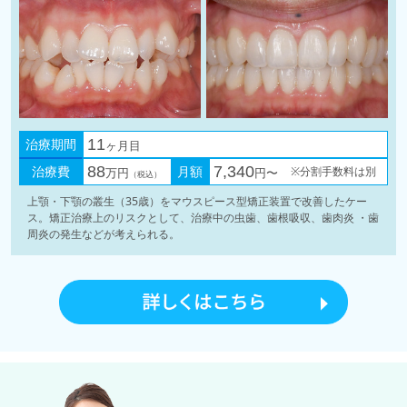
治療期間
11
ヶ月目
治療費
88
月額
7,340
※分割手数料は別
万円
円〜
（税込）
上顎・下顎の叢生（35歳）をマウスピース型矯正装置で改善したケー
ス。矯正治療上のリスクとして、治療中の虫歯、歯根吸収、歯肉炎 ・歯
周炎の発生などが考えられる。