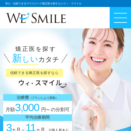
安心・信頼できるマウスピース矯正医を探すならウィ・スマイル
矯正医を探す
新
しい
カタチ
信頼できる矯正医を探すなら
治療費
（プランにより変動）
3,000
月額
円
の分割可
〜
平均治療期間
3
11
ヵ月
～
ヵ月
※個人差あり