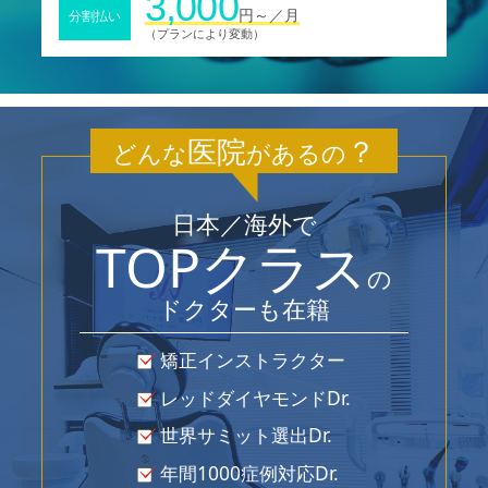
3,000
円～／月
分割払い
（プランにより変動）
医院
？
どんな
があるの
日本／海外で
TOPクラス
の
ドクターも在籍
矯正インストラクター
レッドダイヤモンドDr.
世界サミット選出Dr.
年間1000症例対応Dr.