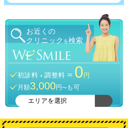
お近くの
クリニック
検索
を
0
＝
初診料
調整料
＋
円
3,000
月額
円
も可
〜