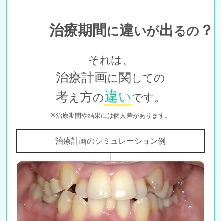
治療期間
違
出
？
に
いが
るの
それは、
治療計画
関
に
しての
違
考
方
い
え
の
です。
※治療期間や結果には個人差があります。
治療計画のシミュレーション例