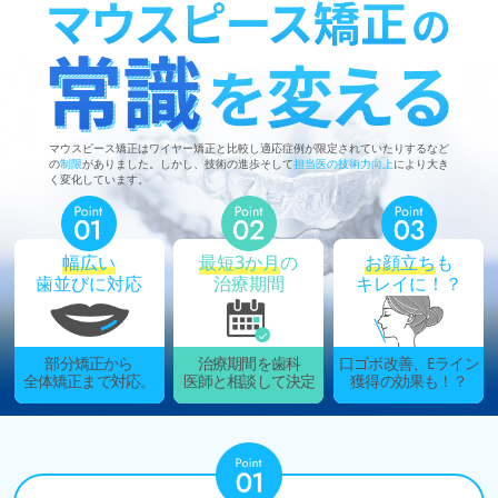
マウスピース矯正はワイヤー矯正と比較し適応症例が限定されていたりするなど
の
制限
がありました。しかし、技術の進歩そして
担当医の技術力向上
により大き
く変化しています。
幅広い
最短3か月
の
お顔立ち
も
歯並びに対応
治療期間
キレイに！？
部分矯正から
治療期間を歯科
口ゴボ改善、Eライン
全体矯正まで対応。
医師と相談して決定
獲得の効果も！？