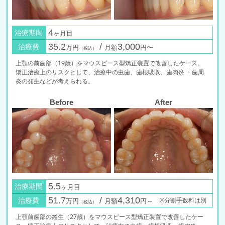
治療期間
4
ヶ月目
治療費
35.2
/
3,000
万円
月額
円〜
（税込）
上顎の前歯部（19歳）をマウスピース型矯正装置で改善したケース。
矯正治療上のリスクとして、治療中の虫歯、歯根吸収、歯肉炎 ・歯周
炎の発生などが考えられる。
Before
After
治療期間
5.5
ヶ月目
治療費
51.7
/
4,310
※分割手数料は別
万円
月額
円～
（税込）
上顎前歯部の叢生（27歳）をマウスピース型矯正装置で改善したケー