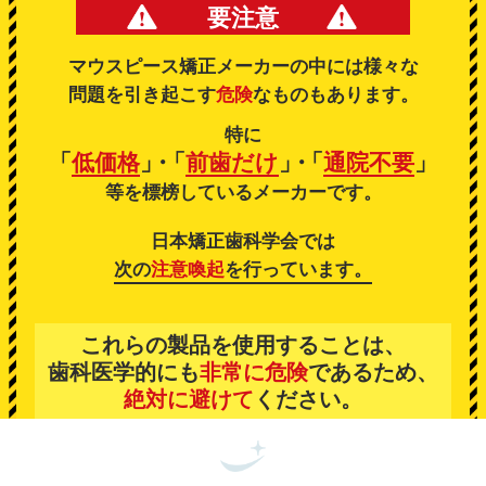
要注意
マウスピース矯正メーカーの中には様々な
問題を引き起こす
危険
なものもあります。
特に
「
低価格
」
・
「
前歯だけ
」
・
「
通院不要
」
等を標榜しているメーカーです。
日本矯正歯科学会では
次の
注意喚起
を行っています。
これらの製品を使用することは、
歯科医学的にも
非常に危険
であるため、
絶対に避けて
ください。