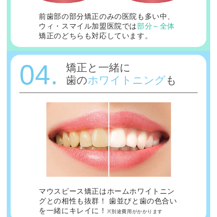
前歯部の部分矯正のみの医院も多い中、
ウィ・スマイル加盟医院では
部分～全体
矯正のどちらも対応しています。
04.
矯正と一緒に
歯の
ホワイトニング
も
マウスピース矯正はホームホワイトニン
グとの相性も抜群！ 歯並びと歯の色合い
を一緒にキレイに！
※別途費用がかかります