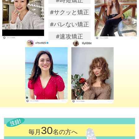
#サクッと矯正
#バレない矯正
#速攻矯正
注目!
30
毎月
名の方へ