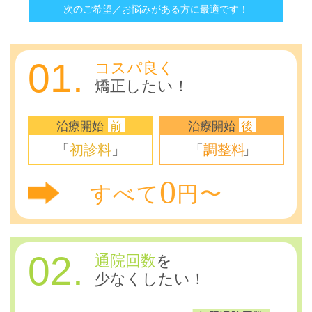
次のご希望／お悩みがある方に最適です！
01.
コスパ良く
矯正したい！
治療開始
前
治療開始
後
「
初診料
」
「
調整料
」
0
すべて
円〜
02.
通院回数
を
少なくしたい！