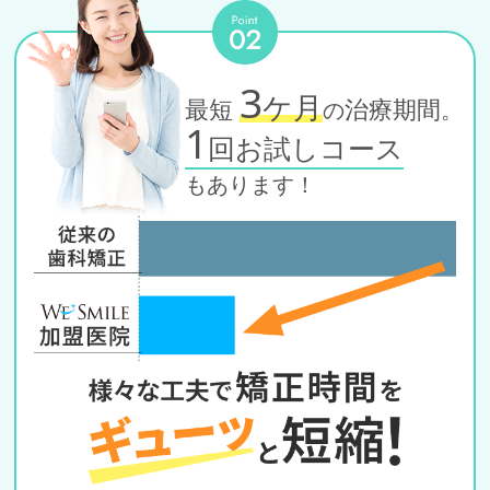
3
ケ月
最短
治療期間
の
。
1
回お試しコース
もあります！