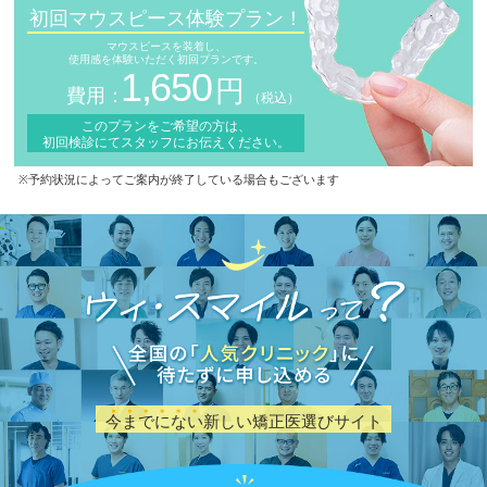
初回マウスピース体験プラン！
マウスピースを装着し、
使用感を体験いただく初回プランです。
1,650
円
費用：
（税込）
このプランをご希望の方は、
初回検診にてスタッフにお伝えください。
※予約状況によってご案内が終了している場合もございます
今までにない
新しい矯正医選びサイト