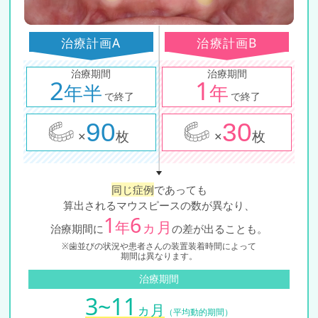
治療計画A
治療計画B
治療期間
治療期間
2
1
年半
年
で終了
で終了
90
30
×
枚
×
枚
同じ症例
であっても
算出されるマウスピースの数が異なり、
1
6
年
ヵ月
治療期間に
の差が出ることも。
※歯並びの状況や患者さんの装置装着時間によって
期間は異なります。
治療期間
3~11
ヵ月
（平均動的期間）