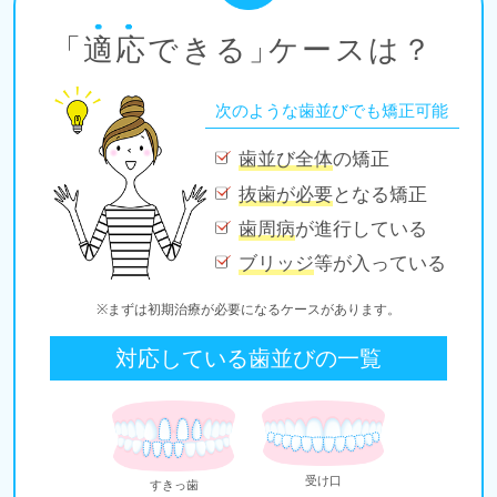
「
適応
できる」
ケースは？
次のような歯並びでも矯正可能
歯並び全体
の矯正
抜歯が必要
となる矯正
歯周病
が進行している
ブリッジ
等が入っている
※まずは初期治療が必要になるケースがあります。
対応している歯並びの一覧
受け口
すきっ歯