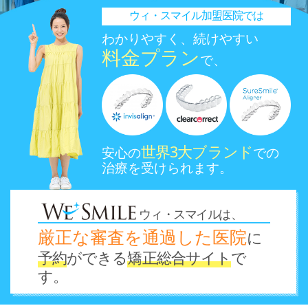
ウィ
・
スマイル加盟医院では
わかりやすく、続けやすい
料金プラン
で、
世界3大ブランド
安心の
での
治療を受けられます。
ウィ・スマイル
は
、
厳正な審査を通過した医院
に
予約
ができる
矯正総合サイト
で
す。