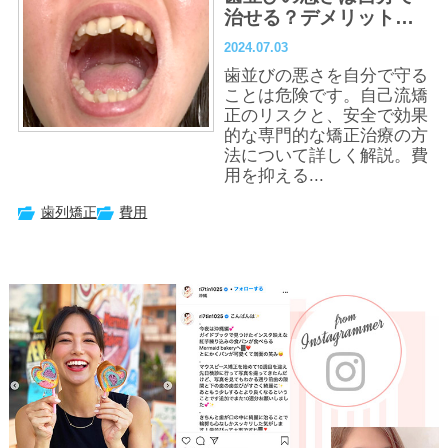
治せる？デメリットと
歯列矯正の費用を抑え
2024.07.03
る方法
歯並びの悪さを自分で守る
ことは危険です。自己流矯
正のリスクと、安全で効果
的な専門的な矯正治療の方
法について詳しく解説。費
用を抑える...
歯列矯正
費用