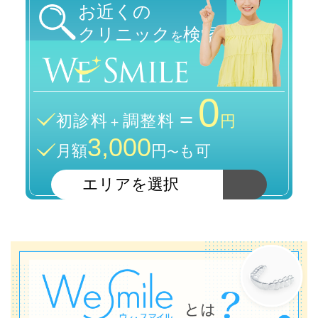
お近くの
クリニック
検索
を
0
＝
初診料
調整料
＋
円
3,000
月額
円
も可
〜