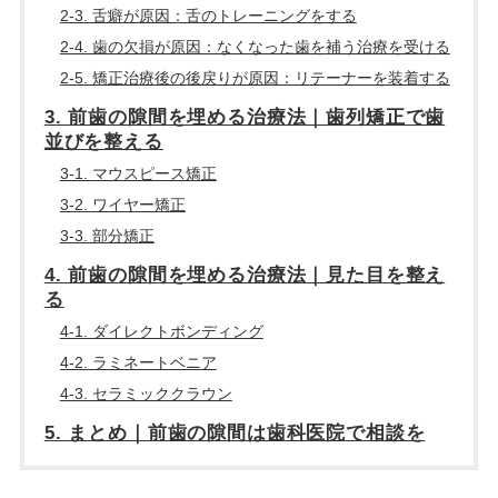
2-3. 舌癖が原因：舌のトレーニングをする
2-4. 歯の欠損が原因：なくなった歯を補う治療を受ける
2-5. 矯正治療後の後戻りが原因：リテーナーを装着する
3. 前歯の隙間を埋める治療法｜歯列矯正で歯
並びを整える
3-1. マウスピース矯正
3-2. ワイヤー矯正
3-3. 部分矯正
4. 前歯の隙間を埋める治療法｜見た目を整え
る
4-1. ダイレクトボンディング
4-2. ラミネートベニア
4-3. セラミッククラウン
5. まとめ｜前歯の隙間は歯科医院で相談を