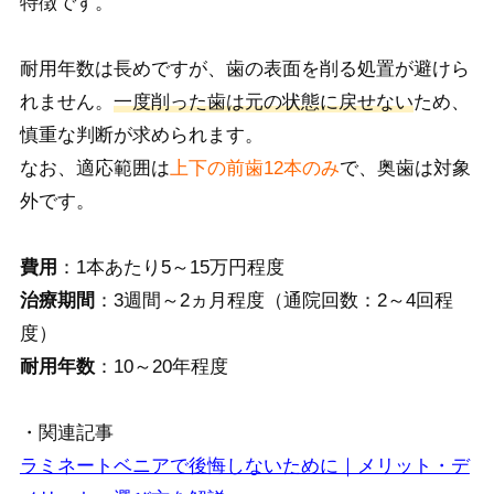
特徴です。
耐用年数は長めですが、歯の表面を削る処置が避けら
れません。
一度削った歯は元の状態に戻せない
ため、
慎重な判断が求められます。
なお、適応範囲は
上下の前歯12本のみ
で、奥歯は対象
外です。
費用
：1本あたり5～15万円程度
治療期間
：3週間～2ヵ月程度（通院回数：2～4回程
度）
耐用年数
：10～20年程度
・関連記事
ラミネートベニアで後悔しないために｜メリット・デ