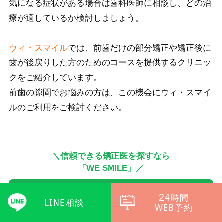
気になる症状がある場合は歯科医師に相談し、どの治
療が適しているか検討しましょう。
ウィ・スマイル
では、前歯だけの部分矯正や矯正後に
歯が後戻りした方のためのコースを提供するクリニッ
クをご紹介しています。
前歯の隙間でお悩みの方は、この機会にウィ・スマイ
ルのご利用をご検討ください。
＼信頼できる矯正医を探すなら
「WE SMILE」／
月額3,000円～
24
時間
LINE相談
「最寄り」のクリニックを探す
WEB予約