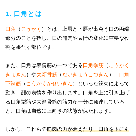
1. 口角とは
口角
（
こうかく
）と
は、上唇と下唇が出会う口の両端
部分のことを指し、口の開閉や表情の変化に重要な役
割を果たす部位で
す。
また、口角は表情筋の一つである
口角挙筋
（
こうかく
きょきん
）や
大頬骨筋
（
だいきょうこつきん
）、
口角
下制筋
（
こうかくかせいきん
）といった筋肉によって
動き、顔の表情を作り出します。口角を上に引き上げ
る口角挙筋や大頬骨筋の筋力が十分に発達している
と、口角は自然に上向きの状態が保たれます。
しかし、これらの
筋肉の力が衰えたり、口角を下に引