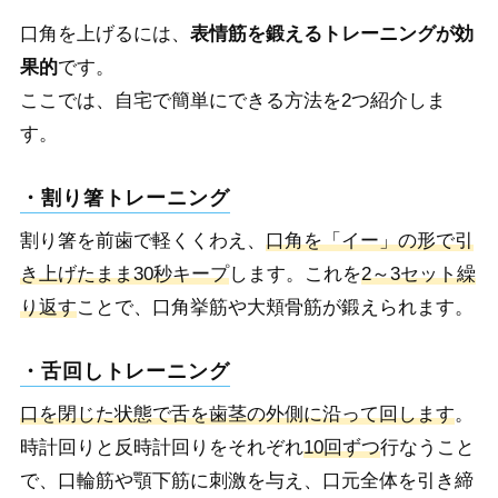
口角を上げるには、
表情筋を鍛えるトレーニングが効
果的
です。
ここでは、自宅で簡単にできる方法を2つ紹介しま
す。
・割り箸トレーニング
割り箸を前歯で軽くくわえ、
口角を「イー」の形で引
き上げたまま30秒キープ
します。これを
2～3セット繰
り返す
ことで、口角挙筋や大頬骨筋が鍛えられます。
・舌回しトレーニング
口を閉じた状態で舌を歯茎の外側に沿って回します
。
時計回りと反時計回りをそれぞれ
10回ずつ
行なうこと
で、口輪筋や顎下筋に刺激を与え、口元全体を引き締