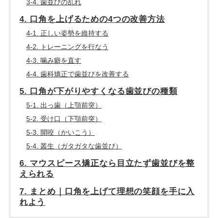
3-4. 歯並びの乱れ
4. 口角を上げるための4つの改善方法
4-1. 正しい姿勢を維持する
4-2. トレーニングを行なう
4-3. 噛み癖を直す
4-4. 歯科矯正で歯並びを改善する
5. 口角が下がりやすくなる歯並びの種類
5-1. 出っ歯（上顎前突）
5-2. 受け口（下顎前突）
5-3. 開咬（かいこう）
5-4. 叢生（ガタガタな歯並び）
6. マウスピース矯正なら目立たず歯並びを整
えられる
7. まとめ｜口角を上げて理想の笑顔を手に入
れよう