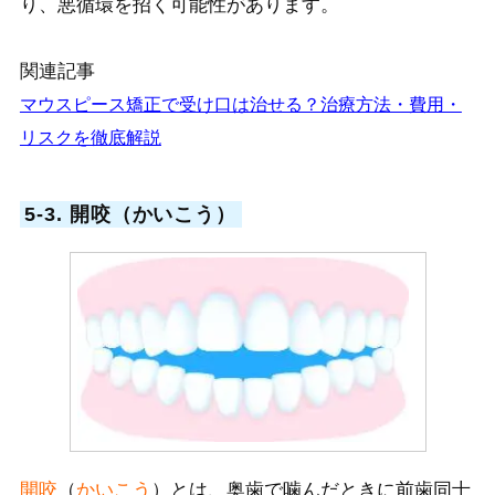
り、悪循環を招く可能性があります。
関連記事
マウスピース矯正で受け口は治せる？治療方法・費用・
リスクを徹底解説
5-3. 開咬（かいこう）
開咬
（
かいこう
）とは、
奥歯で噛んだときに前歯同士