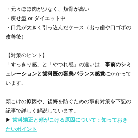
・元々ほほ肉が少なく、頬骨が高い
・痩せ型 or ダイエット中
・口元が大きく引っ込んだケース（出っ歯や口ゴボの
改善後）
【対策のヒント】
「すっきり感」と「やつれ感」の違いは、
事前のシミ
ュレーションと歯科医の審美バランス感覚
にかかって
います。
頬こけの原因や、後悔を防ぐための事前対策を下記の
記事で詳しく解説しています。
▶︎
歯科矯正と頬がこける原因について：知っておき
たいポイント