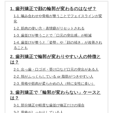
1. 歯列矯正で顔の輪郭が変わるのはなぜ？
1-1. 噛み合わせや骨格が整うことでフェイスラインが変
化
1-2. 筋肉の使い方・表情癖がリセットされる
1-3. 歯並びが整うことで「口元の突出感」が軽減
1-4. 歯並びが整うと「姿勢」や「顔の傾き」が改善され
ることも
2. 歯列矯正で輪郭が変わりやすい人の特徴と
は？
2-1. 出っ歯・口ゴボ・受け口など口元の突出がある人
2-2. 頬がふっくらしている or 脂肪がつきやすい人
2-3. 骨格や筋肉が柔らかめの人（特に女性に多い）
3. 歯列矯正で「輪郭が変わらない」ケースと
は？
3-1. 部分矯正や軽度な歯並び修正だけの場合
3-2. 骨格がしっかりしている人