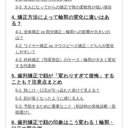
3-3. 大人になってからの矯正で骨の柔軟性が低い場合
4. 矯正方法によって輪郭の変化に違いはあ
る？
4-1. 全体矯正 vs 部分矯正：輪郭への影響が大きいの
は？
4-2. ワイヤー矯正 vs マウスピース矯正：どちらが変化
しやすい？
4-3. 外科矯正（顎変形症）のケース：輪郭が大きく変化
する代表例
5. 歯列矯正で顔が「変わりすぎて後悔」する
ことも？注意点まとめ
5-1. 頬こけ・口元が引っ込むと老けて見える？
5-2. 顔が長くなったように感じる人も
5-3. 予防するために重要なこと（初診時の骨格診断・医
師選び）
6. 歯列矯正で顔の印象はこう変わる！輪郭・