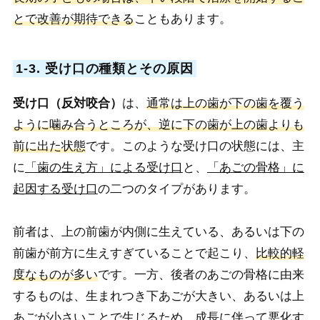
とで改善が期待できる
こともあります。
1-3. 受け口の種類とその原因
受け口（反対咬合）
は、
通常は上の歯が下の歯を覆う
ように噛み合うところが、逆に下の歯が上の歯よりも
前に出た状態
です。このような受け口の状態には、主
に
「歯の生え方」による受け口
と、
「あごの骨格」に
起因する受け口
の二つのタイプがあります。
前者は、上の前歯が内側に生えている、あるいは下の
前歯が前方に生えすぎていることで起こり、
比較的軽
度なものが多い
です。一方、後者のあごの骨格に由来
するものは、生まれつき下あごが大きい、あるいは上
あごが小さいことで生じるため、
成長に伴って悪化す