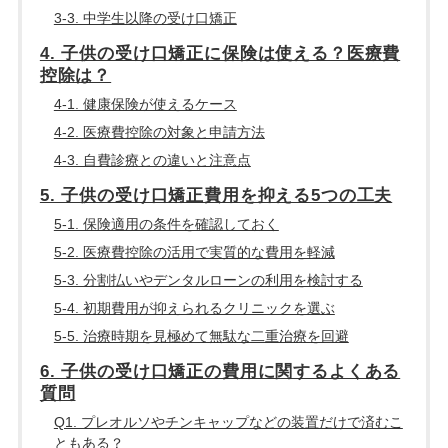
3-3. 中学生以降の受け口矯正
4. 子供の受け口矯正に保険は使える？医療費
控除は？
4-1. 健康保険が使えるケース
4-2. 医療費控除の対象と申請方法
4-3. 自費診療との違いと注意点
5. 子供の受け口矯正費用を抑える5つの工夫
5-1. 保険適用の条件を確認しておく
5-2. 医療費控除の活用で実質的な費用を軽減
5-3. 分割払いやデンタルローンの利用を検討する
5-4. 初期費用が抑えられるクリニックを選ぶ
5-5. 治療時期を見極めて無駄な二重治療を回避
6. 子供の受け口矯正の費用に関するよくある
質問
Q1. プレオルソやチンキャップなどの装置だけで済むこ
ともある？