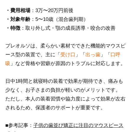
・費用相場
：3万〜20万円前後
・対象年齢
：5〜10歳（混合歯列期）
・特徴
：取り外し式・顎の成長誘導・咬合の改善
プレオルソは、柔らかい素材でできた機能的マウスピ
ース型の装置で、主に「
受け口
」「
出っ歯
」「
口呼
吸
」など骨格や習癖が原因のトラブルに対応します。
日中1時間と就寝時の装着で効果が期待でき、痛みも
少なく、お子さまの負担が軽いのがメリットです。
ただし、本人の装着習慣や協力度によって効果が左右
されるため、保護者のサポートが重要です。
■参考記事：
子供の歯並び矯正に注目のマウスピース