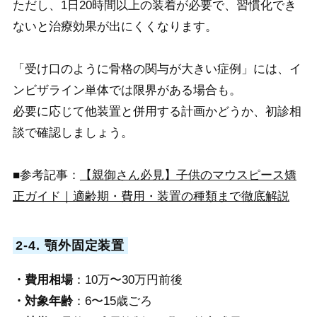
ただし、1日20時間以上の装着が必要で、習慣化でき
ないと治療効果が出にくくなります。
「受け口のように骨格の関与が大きい症例」には、イ
ンビザライン単体では限界がある場合も。
必要に応じて他装置と併用する計画かどうか、初診相
談で確認しましょう。
■参考記事：
【親御さん必見】子供のマウスピース矯
正ガイド｜適齢期・費用・装置の種類まで徹底解説
2-4. 顎外固定装置
・費用相場
：10万〜30万円前後
・対象年齢
：6〜15歳ごろ