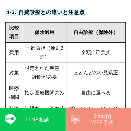
4-3. 自費診療との違いと注意点
比較
保険適用
自由診療（保険外）
項目
一部負担（原則3
費用
全額自己負担
割）
限定された疾患・
対象
ほとんどの小児矯正
診断が必要
医療
指定医療機関のみ
自由に選べる
機関
装置
制限あり（基本装
プレオルソ・インビザラ
24
時間
選択
置）
インなど選択可
LINE相談
WEB予約
医療