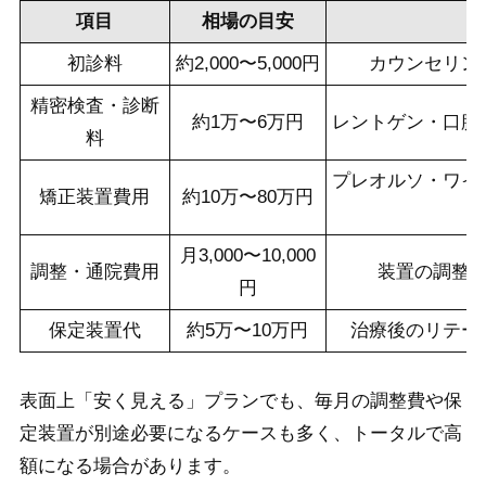
項目
相場の目安
初診料
約2,000〜5,000円
カウンセリン
精密検査・診断
約1万〜6万円
レントゲン・口腔
料
プレオルソ・ワイ
矯正装置費用
約10万〜80万円
月3,000〜10,000
調整・通院費用
装置の調整
円
保定装置代
約5万〜10万円
治療後のリテー
表面上「安く見える」プランでも、毎月の調整費や保
定装置が別途必要になるケースも多く、トータルで高
額になる場合があります。