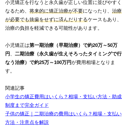
小児矯正を行なうと永久歯が正しい位置に並びやすく
なるため、
将来的に矯正治療が不要
になったり、
治療
が必要でも抜歯をせずに済んだりする
ケースもあり、
治療の負担を軽減できる可能性があります。
小児矯正は
第一期治療（早期治療）で約20万～50万
円
、
二期治療（永久歯が生えそろったタイミングで行
なう治療）で約25万～100万円
が費用相場となりま
す。
関連記事
小学生の矯正費用はいくら？相場・支払い方法・助成
制度まで完全ガイド
子供の矯正｜二期治療の費用はいくら？相場・支払い
方法・注意点を解説