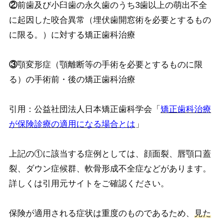
②
前歯及び小臼歯の永久歯のうち3歯以上の萌出不全
に起因した咬合異常（埋伏歯開窓術を必要とするもの
に限る。）に対する矯正歯科治療
③
顎変形症（顎離断等の手術を必要とするものに限
る）の手術前・後の矯正歯科治療
引用：公益社団法人日本矯正歯科学会「
矯正歯科治療
が保険診療の適用になる場合とは
」
上記の①に該当する症例としては、顔面裂、唇顎口蓋
裂、ダウン症候群、軟骨形成不全症などがあります。
詳しくは引用元サイトをご確認ください。
保険が適用される症状は重度のものであるため、
見た