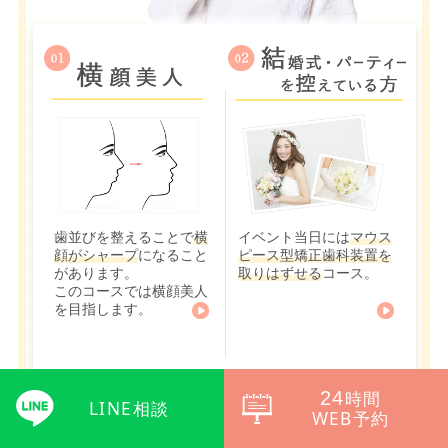
歯並びを整えることで
横
イベント当日には
マウス
顔がシャープ
になること
ピース型矯正歯科装置を
があります。
取りはずせる
コース。
このコースでは横顔美人
を目指します。
24
時間
LINE相談
WEB予約