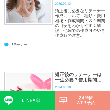
間・費用・他院での作
2026.02.12
成可否まで徹底解説
矯正後に必要なリテーナー
作成について、種類・費用
相場・作成期間・装着期間
の目安をわかりやすく解
説。他院での作成可否や再
作成時の注意...
リテーナー
矯正後のリテーナーは
一生必要？使用期間と
選び方、メンテナンス
2024.09.18
方法を徹底解説
矯正治療後のリテーナーは
24
時間
一生使うべき？その必要性
LINE相談
WEB予約
や適切な使用期間、選び
方、メンテナンス方法を詳