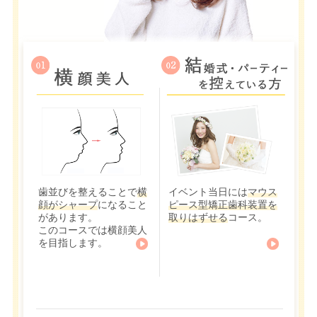
歯並びを整えることで
横
イベント当日には
マウス
顔がシャープ
になること
ピース型矯正歯科装置を
があります。
取りはずせる
コース。
このコースでは横顔美人
を目指します。