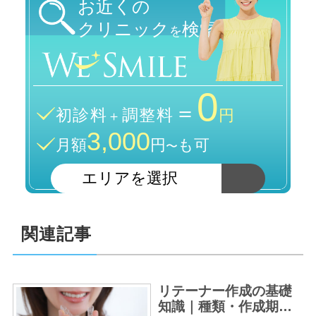
お近くの
クリニック
検索
を
0
＝
初診料
調整料
＋
円
3,000
月額
円
も可
〜
関連記事
リテーナー作成の基礎
知識｜種類・作成期