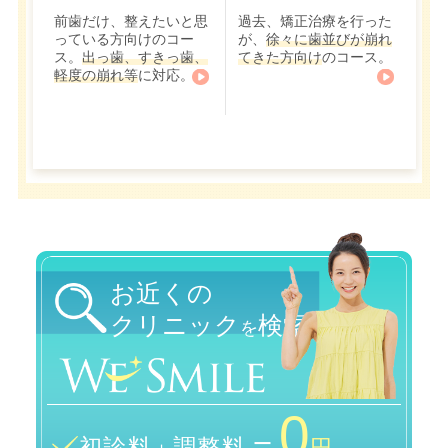
前歯だけ、整えたいと思
過去、矯正治療を行った
っている方向けのコー
が、
徐々に歯並びが崩れ
ス。
出っ歯、すきっ歯、
てきた方向け
のコース。
軽度の崩れ等
に対応。
お近くの
クリニック
検索
を
0
＝
初診料
調整料
＋
円