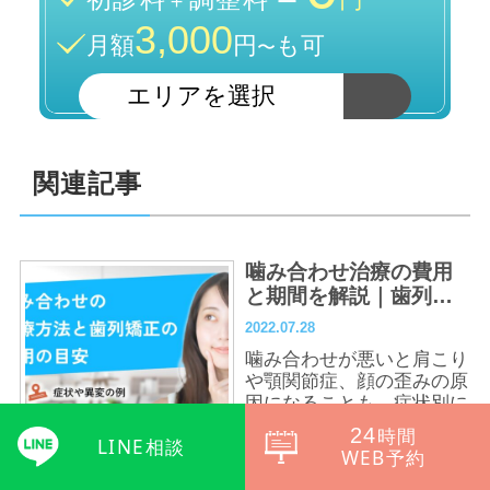
3,000
月額
円
も可
〜
関連記事
噛み合わせ治療の費用
と期間を解説｜歯列矯
正から外科治療まで
2022.07.28
噛み合わせが悪いと肩こり
や顎関節症、顔の歪みの原
因になることも。症状別に
適した矯正治療法と費用・
24
時間
LINE相談
期間、高額療養費制度の活
WEB予約
用法も詳し...