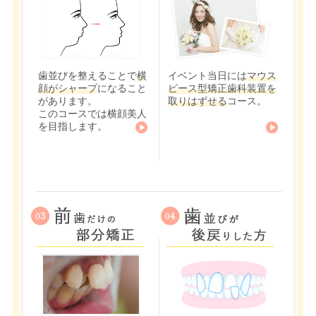
歯並びを整えることで
横
イベント当日には
マウス
顔がシャープ
になること
ピース型矯正歯科装置を
があります。
取りはずせる
コース。
このコースでは横顔美人
を目指します。