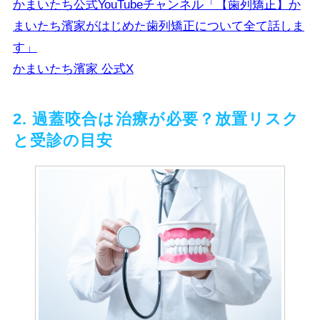
かまいたち公式YouTubeチャンネル「【歯列矯正】か
まいたち濱家がはじめた歯列矯正について全て話しま
す」
かまいたち濱家 公式X
2. 過蓋咬合は治療が必要？放置リスク
と受診の目安