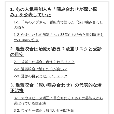
1. あの人気芸能人も「噛み合わせが深い悩
み」を公表していた
1-1. 千鳥のノブさん：番組内で語った「深い噛み合わせ
の悩み」
1-2. かまいたちの濱家さん：38歳から始めた歯列矯正を
YouTubeで公表
2. 過蓋咬合は治療が必要？放置リスクと受診
の目安
2-1. 放置した場合に考えられるリスク
2-2. 過蓋咬合は治した方が良い？
2-3. 受診の目安とセルフチェック
3. 過蓋咬合（深い噛み合わせ）の代表的な矯
正治療
3-1. マウスピース矯正：目立ちにくく多くの芸能人から
選ばれている矯正法
3-2. ワイヤー矯正：幅広い症例に対応