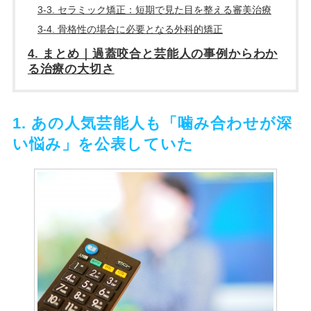
3-3. セラミック矯正：短期で見た目を整える審美治療
3-4. 骨格性の場合に必要となる外科的矯正
4. まとめ｜過蓋咬合と芸能人の事例からわか
る治療の大切さ
1. あの人気芸能人も「噛み合わせが深
い悩み」を公表していた