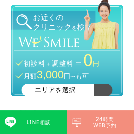
お近くの
クリニック
検索
を
0
＝
初診料
調整料
＋
円
3,000
月額
円
も可
〜
関連記事
24
時間
LINE相談
WEB予約