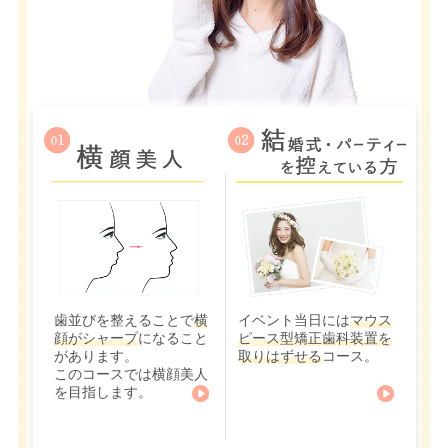
歯並びを整えることで
横
イベント当日には
マウス
顔がシャープ
になること
ピース型矯正歯科装置を
があります。
取りはずせる
コース。
このコースでは横顔美人
を目指します。