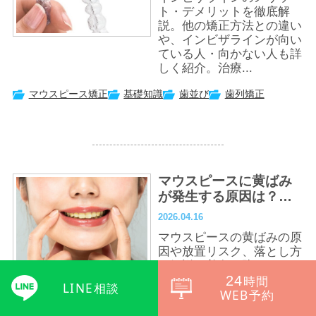
ト・デメリットを徹底解
説。他の矯正方法との違い
や、インビザラインが向い
ている人・向かない人も詳
しく紹介。治療...
マウスピース矯正
基礎知識
歯並び
歯列矯正
マウスピースに黄ばみ
が発生する原因は？落
とし方や放置するリス
2026.04.16
クも解説
マウスピースの黄ばみの原
因や放置リスク、落とし方
を解説。着色を防ぐための
習慣や正しいケア方法も紹
24
時間
LINE相談
介し、清潔に保つポイント
WEB予約
をわかりや...