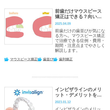
前歯だけマウスピース
矯正はできる？向いて
いる人・費用・注意点
2025.04.09
までやさしく解説
前歯だけの歯並びが気にな
る方へ。マウスピース矯正
で治療できる症例・費用・
期間・注意点までやさしく
解説します。
マウスピース矯正
歯並び
歯列矯正
インビザラインのメリ
ット・デメリットを徹
底解説｜他の矯正方法
2023.01.12
との違いも紹介
インビザラインのメリッ