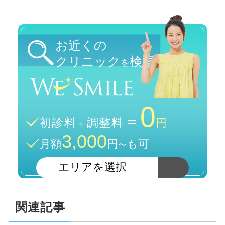
お近くの
クリニック
検索
を
0
＝
初診料
調整料
＋
円
3,000
月額
円
も可
〜
関連記事