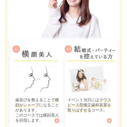
歯並びを整えることで
横
イベント当日には
マウス
顔がシャープ
になること
ピース型矯正歯科装置を
があります。
取りはずせる
コース。
このコースでは横顔美人
を目指します。