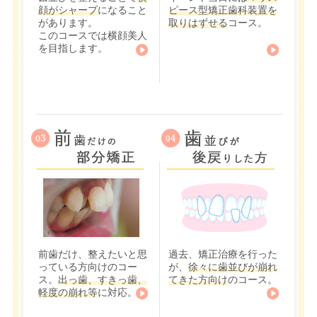
顔がシャープ
になること
ピース型矯正歯科装置を
があります。
取りはずせる
コース。
このコースでは横顔美人
を目指します。
前歯だけ、整えたいと思
過去、矯正治療を行った
っている方向けのコー
が、
徐々に歯並びが崩れ
ス。
出っ歯、すきっ歯、
てきた方向け
のコース。
軽度の崩れ等
に対応。