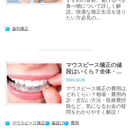
すすめの食材、避けるべき
食べ物について詳しく解
説。快適な矯正生活を送り
たい方必見の...
歯列矯正
マウスピース矯正の値
段はいくら？全体・部
分矯正の金額と相場の
2024.10.29
内訳を解説
マウスピース矯正の費用は
どれくらい？相場・費用内
訳・支払い方法・医療費控
除など、気になるお金の疑
問をわかりやすく解説！
マウスピース矯正
歯並び
費用