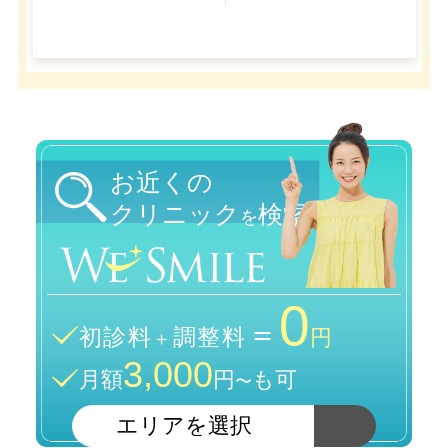
お近くの
クリニック
検索
を
0
＝
初診料
調整料
＋
円
3,000
月額
円
も可
〜