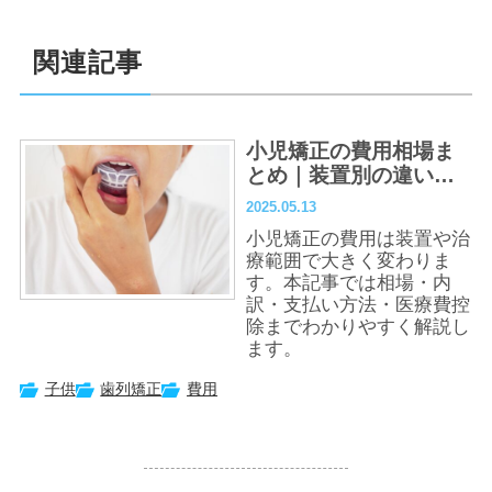
関連記事
小児矯正の費用相場ま
とめ｜装置別の違い・
医療費控除・支払い方
2025.05.13
法まで解説
小児矯正の費用は装置や治
療範囲で大きく変わりま
す。本記事では相場・内
訳・支払い方法・医療費控
除までわかりやすく解説し
ます。
子供
歯列矯正
費用