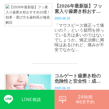
【2026年最新版】フッ
素入り歯磨き粉おすす
め10選！効果・選び方
2025.06.10
を歯科医が徹底解説
「マウスピース矯正って痛
いの？」という疑問を持っ
ている方は多いのではない
でしょうか。矯正治療に興
味はあるけれど、痛みが不
安でなかな...
コルゲート歯磨き粉の
危険性と安全性：成
分、口コミ、選び方ガ
2025.06.10
イド
「マウスピース矯正って痛
24
時間
LINE相談
いの？」という疑問を持っ
WEB予約
ている方は多いのではない