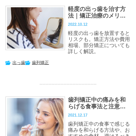
軽度の出っ歯を治す方
法｜矯正治療のメリッ
トや費用を徹底解説
2022.10.12
軽度の出っ歯を放置すると
リスクも。矯正方法や費用
相場、部分矯正についても
詳しく解説。
出っ歯
歯列矯正
歯列矯正中の痛みを和
らげる食事法と注意点
｜おすすめの食べ物も
2021.12.17
紹介
歯列矯正中の食事で感じる
痛みを和らげる方法や、お