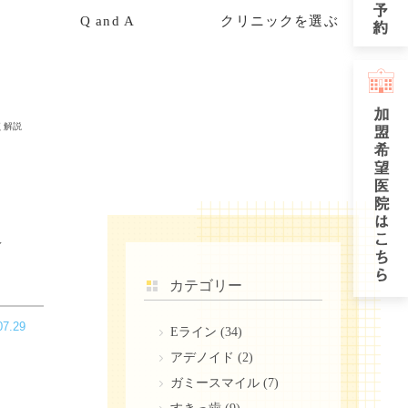
Q and A
クリニックを選ぶ
く解説
選
カテゴリー
07.29
Eライン
(34)
アデノイド
(2)
ガミースマイル
(7)