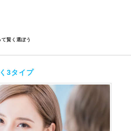
って賢く選ぼう
きく3タイプ