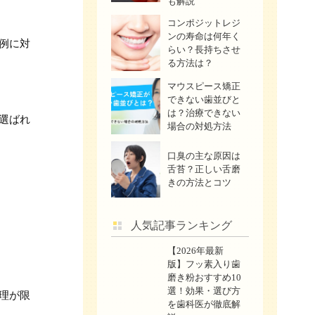
も解説
コンポジットレジ
ンの寿命は何年く
例に対
らい？長持ちさせ
る方法は？
マウスピース矯正
できない歯並びと
は？治療できない
選ばれ
場合の対処方法
口臭の主な原因は
舌苔？正しい舌磨
きの方法とコツ
人気記事ランキング
【2026年最新
版】フッ素入り歯
磨き粉おすすめ10
選！効果・選び方
理が限
を歯科医が徹底解