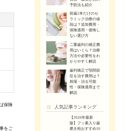
予防法も紹介
前歯2本だけのセ
ラミック治療の値
段は？追加費用・
保険適用・後悔し
ない選び方
二重歯列の矯正費
用はいくら？治療
方法や必要性をわ
かりやすく解説
歯列矯正で顎関節
症を治す費用は？
相場・治る可能
性・保険適用まで
解説
ば保険
人気記事ランキング
【2026年最新
版】フッ素入り歯
事をご
磨き粉おすすめ10