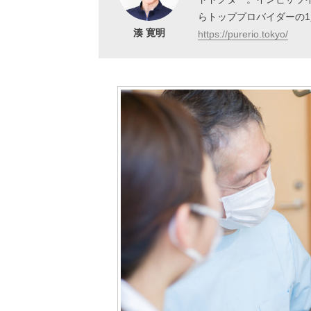
らトッププロバイダーの
湊 寛明
https://purerio.tokyo/