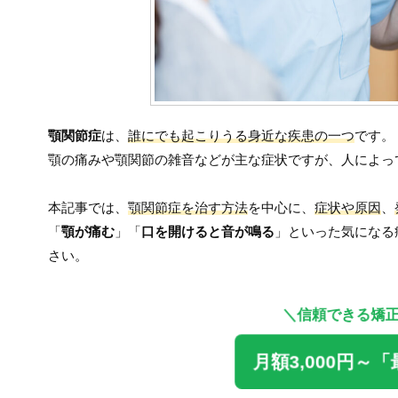
顎関節症
は、
誰にでも起こりうる身近な疾患の一つ
です。
顎の痛みや顎関節の雑音などが主な症状ですが、人によっ
本記事では、
顎関節症を治す方法
を中心に、
症状や原因
、
「
顎が痛む
」「
口を開けると音が鳴る
」といった気になる
さい。
＼信頼できる矯
月額3,000円～
「