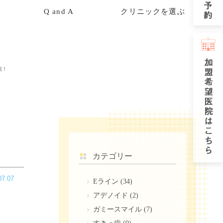
Q and A
クリニックを選ぶ
説！
・
カテゴリー
07.07
Eライン
(34)
アデノイド
(2)
ガミースマイル
(7)