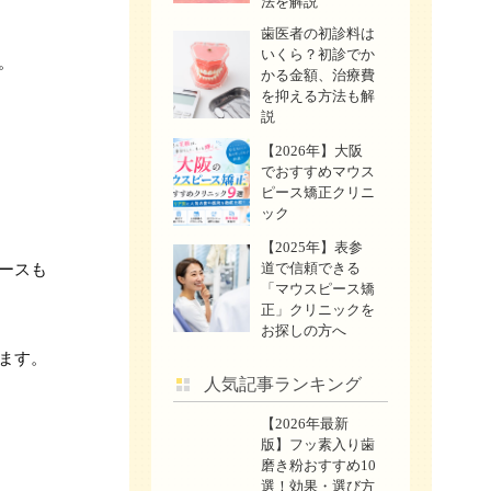
法を解説
歯医者の初診料は
いくら？初診でか
。
かる金額、治療費
を抑える方法も解
説
【2026年】大阪
でおすすめマウス
ピース矯正クリニ
ック
【2025年】表参
道で信頼できる
ースも
「マウスピース矯
正」クリニックを
お探しの方へ
ます。
人気記事ランキング
【2026年最新
版】フッ素入り歯
磨き粉おすすめ10
選！効果・選び方