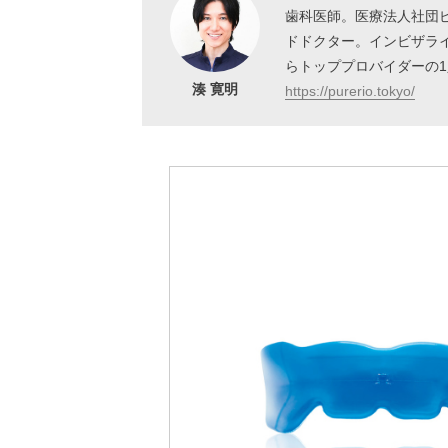
歯科医師。医療法人社団
ドドクター。インビザラ
らトッププロバイダーの
湊 寛明
https://purerio.tokyo/