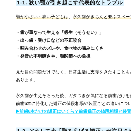
1-1. 狭い顎が引き起こす代表的なトラブル
顎が小さい・狭い子どもは
、
永久歯がきちんと並ぶスペー
・歯が重なって生える「叢生（そうせい）」
・出っ歯・受け口などの不正咬合
・噛み合わせのズレや、食べ物の噛みにくさ
・発音の不明瞭さや、顎関節への負担
見た目の問題だけでなく、日常生活に支障をきたすことも
あります。
永久歯が生えそろった後、ガタつきが気になる前歯だけを
前歯6本に特化した矯正の値段相場や装置ごとの違いにつ
▶️前歯6本だけの矯正はいくら？前歯矯正の値段相場と装