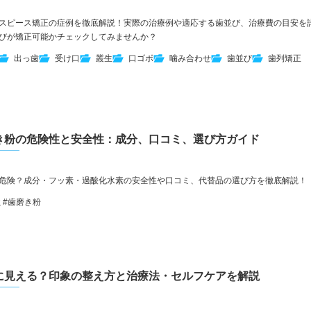
スピース矯正の症例を徹底解説！実際の治療例や適応する歯並び、治療費の目安を
びが矯正可能かチェックしてみませんか？
出っ歯
受け口
叢生
口ゴボ
噛み合わせ
歯並び
歯列矯正
き粉の危険性と安全性：成分、口コミ、選び方ガイド
危険？成分・フッ素・過酸化水素の安全性や口コミ、代替品の選び方を徹底解説！
ミ
#歯磨き粉
に見える？印象の整え方と治療法・セルフケアを解説