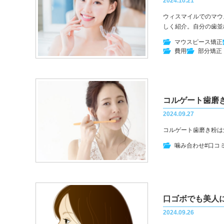
2024.10.21
ウィスマイルでのマウ
しく紹介。自分の歯並
マウスピース矯正
費用
部分矯正
コルゲート歯磨
2024.09.27
コルゲート歯磨き粉は
噛み合わせ
#口コ
口ゴボでも美人
2024.09.26