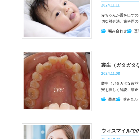
2024.11.11
赤ちゃんが舌を出すの
切な対処法、歯科医の
噛み合わせ
基
2024.11.08
叢生（ガタガタな歯並
安を詳しく解説。矯正
叢生
噛み合わ
ウィスマイルで