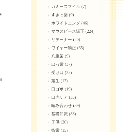
ガミースマイル
(7)
適
すきっ歯
(9)
ホワイトニング
(46)
マウスピース矯正
(224)
リテーナー
(20)
ワイヤー矯正
(35)
八重歯
(9)
矯正治療の種類・費用を徹底解説！
出っ歯
(37)
受け口
(25)
目
叢生
(12)
口ゴボ
(19)
口内ケア
(33)
噛み合わせ
(39)
基礎知識
(83)
子供
(20)
抜歯
(15)