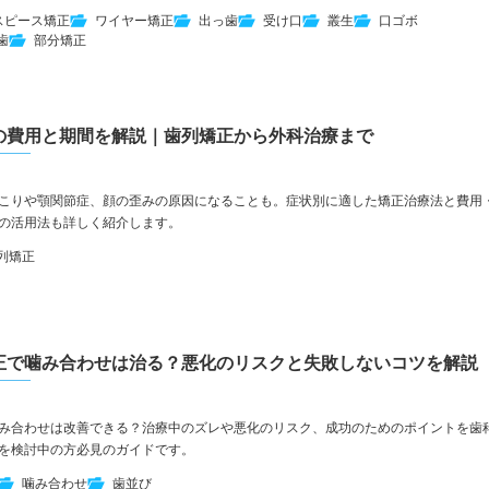
スピース矯正
ワイヤー矯正
出っ歯
受け口
叢生
口ゴボ
歯
部分矯正
の費用と期間を解説｜歯列矯正から外科治療まで
こりや顎関節症、顔の歪みの原因になることも。症状別に適した矯正治療法と費用
の活用法も詳しく紹介します。
列矯正
正で噛み合わせは治る？悪化のリスクと失敗しないコツを解説
み合わせは改善できる？治療中のズレや悪化のリスク、成功のためのポイントを歯
を検討中の方必見のガイドです。
噛み合わせ
歯並び