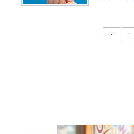
4 / 4
«