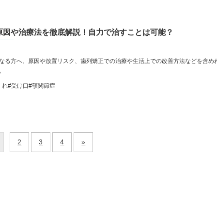
原因や治療法を徹底解説！自力で治すことは可能？
なる方へ。原因や放置リスク、歯列矯正での治療や生活上での改善方法などを含め
。
くれ
#受け口
#顎関節症
2
3
4
»