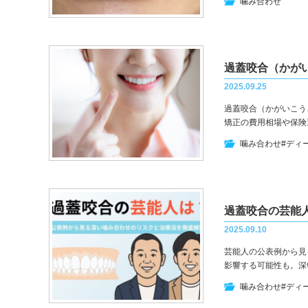
噛み合わせ
2025.09.25
過蓋咬合（かがいこう
矯正の費用相場や保険
噛み合わせ
#ディ
過蓋咬合の芸能
2025.09.10
芸能人の公表例から見
影響する可能性も。深
噛み合わせ
#ディ