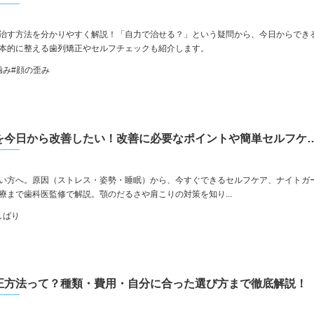
治す方法を分かりやすく解説！「自力で治せる？」という疑問から、今日からでき
本的に整える歯列矯正やセルフチェックも紹介します。
噛み
#顔の歪み
歯の食いしばりを今日から改善したい！改善に必要
い方へ。原因（ストレス・姿勢・睡眠）から、今すぐできるセルフケア、ナイトガ
療まで歯科医監修で解説。顎のだるさや肩こりの対策を知り...
しばり
正方法って？種類・費用・自分に合った選び方まで徹底解説！