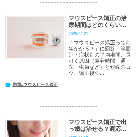
マウスピース矯正の治
療期間はどのくらい？
平均期間と長引く原因
2025.04.21
を解説
「マウスピース矯正って何
年かかる？」に回答。範囲
別・症状別の平均期間、長
引く原因（装着時間・通
院・虫歯など）と短縮のコ
ツ、矯正後の...
期間
#マウスピース矯正
マウスピース矯正で出
っ歯は治せる？適応範
囲・費用・注意点まで