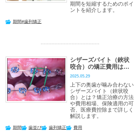
期間を短縮するためのポイ
ントを紹介します。
期間
#歯列矯正
シザーズバイト（鋏状
咬合）の矯正費用は？
治療法・期間・保険適
2025.05.29
用も解説
上下の奥歯が噛み合わない
シザーズバイト（鋏状咬
合）とは？矯正治療の方法
や費用相場、保険適用の可
否、医療費控除まで詳しく
解説します。
期間
歯並び
歯列矯正
費用