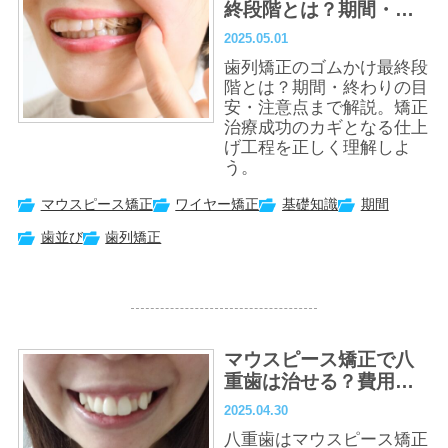
終段階とは？期間・終
わりのサイン・注意点
2025.05.01
を解説
歯列矯正のゴムかけ最終段
階とは？期間・終わりの目
安・注意点まで解説。矯正
治療成功のカギとなる仕上
げ工程を正しく理解しよ
う。
マウスピース矯正
ワイヤー矯正
基礎知識
期間
歯並び
歯列矯正
マウスピース矯正で八
重歯は治せる？費用・
期間・注意点まで徹底
2025.04.30
解説【症例あり】
八重歯はマウスピース矯正