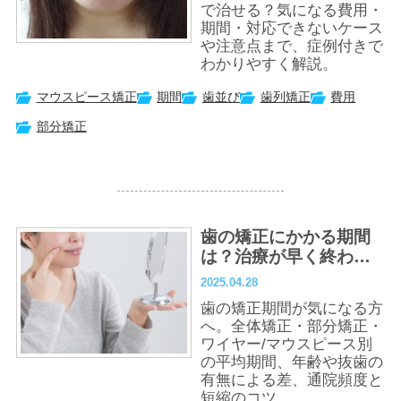
で治せる？気になる費用・
期間・対応できないケース
や注意点まで、症例付きで
わかりやすく解説。
マウスピース矯正
期間
歯並び
歯列矯正
費用
部分矯正
歯の矯正にかかる期間
は？治療が早く終わり
やすい人の特徴、期間
2025.04.28
を短縮するコツ
歯の矯正期間が気になる方
へ。全体矯正・部分矯正・
ワイヤー/マウスピース別
の平均期間、年齢や抜歯の
有無による差、通院頻度と
短縮のコツ...