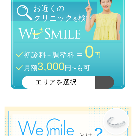
お近くの
クリニック
検索
を
0
＝
初診料
調整料
＋
円
3,000
月額
円
も可
〜