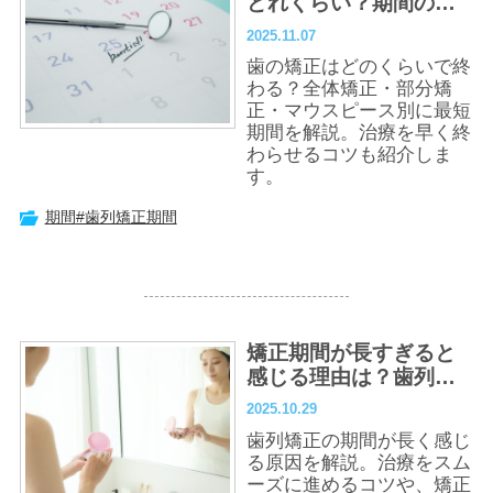
どれくらい？期間の目
安・短縮のポイントも
2025.11.07
解説
歯の矯正はどのくらいで終
わる？全体矯正・部分矯
正・マウスピース別に最短
期間を解説。治療を早く終
わらせるコツも紹介しま
す。
期間
#歯列矯正期間
矯正期間が長すぎると
感じる理由は？歯列矯
正をスムーズに進める
2025.10.29
ポイントも解説
歯列矯正の期間が長く感じ
る原因を解説。治療をスム
ーズに進めるコツや、矯正