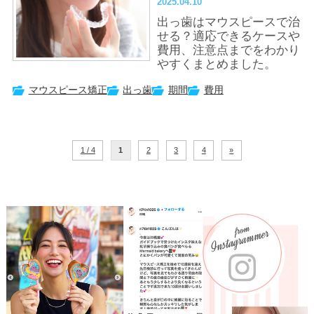
2025.04.10
徹底解説！
出っ歯はマウスピースで治
せる？適応できるケースや
費用、注意点までをわかり
やすくまとめました。
マウスピース矯正
出っ歯
期間
費用
1 / 4
1
2
3
4
»