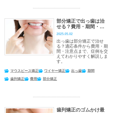
部分矯正で出っ歯は治
せる？費用・期間・注
意点まで徹底解説
2025.05.02
出っ歯は部分矯正で治せ
る？適応条件から費用・期
間・注意点まで、症例を交
えてわかりやすく解説しま
す。
マウスピース矯正
ワイヤー矯正
出っ歯
期間
歯列矯正
費用
部分矯正
歯列矯正のゴムかけ最