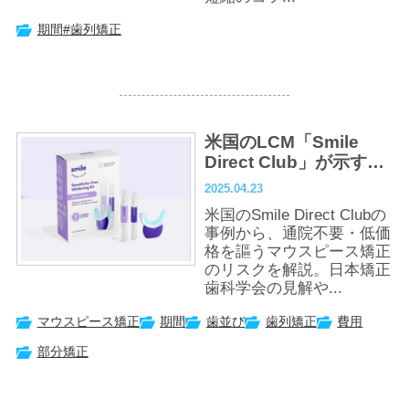
期間
#歯列矯正
米国のLCM「Smile
Direct Club」が示す
「安くて早いマウスピ
2025.04.23
ース矯正」のリスクと
米国のSmile Direct Clubの
は？
事例から、通院不要・低価
格を謳うマウスピース矯正
のリスクを解説。日本矯正
歯科学会の見解や...
マウスピース矯正
期間
歯並び
歯列矯正
費用
部分矯正