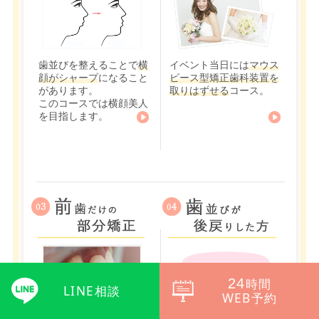
歯並びを整えることで
横
イベント当日には
マウス
顔がシャープ
になること
ピース型矯正歯科装置を
があります。
取りはずせる
コース。
このコースでは横顔美人
を目指します。
24
時間
LINE相談
WEB予約