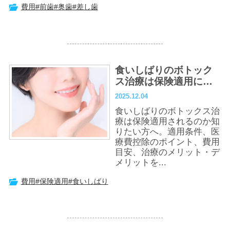
費用
#前歯
#奥歯
#差し歯
食いしばりのボトック
ス治療は保険適用にな
る？費用相場や施術の
2025.12.04
流れも解説
食いしばりのボトックス治
療は保険適用されるのか知
りたい方へ。適用条件、医
療費控除のポイント、費用
目安、治療のメリット・デ
メリットを...
費用
#保険適用
#食いしばり