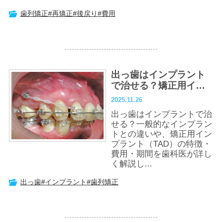
歯列矯正
#再矯正
#後戻り
#費用
出っ歯はインプラント
で治せる？矯正用イン
プラントの費用・期間
2025.11.26
出っ歯はインプラントで治
せる？一般的なインプラン
トとの違いや、矯正用イン
プラント（TAD）の特徴・
費用・期間を歯科医が詳し
く解説し...
出っ歯
#インプラント
#歯列矯正