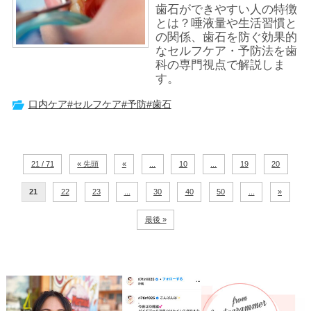
歯石ができやすい人の特徴
とは？唾液量や生活習慣と
の関係、歯石を防ぐ効果的
なセルフケア・予防法を歯
科の専門視点で解説しま
す。
口内ケア
#セルフケア
#予防
#歯石
21 / 71
« 先頭
«
...
10
...
19
20
21
22
23
...
30
40
50
...
»
最後 »