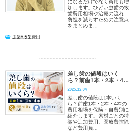
になるだけでなく費用も増
加します。ひどい虫歯の抜
歯費用相場や治療の流れ、
負担を減らすための注意点
をまとめま...
虫歯
#抜歯費用
差し歯の値段はいく
ら？前歯1本・2本・4本
の費用を保険・自費別
2025.12.04
に解説
差し歯の値段は1本いく
ら？前歯1本・2本・4本の
費用相場を保険・自費別に
紹介します。素材ごとの特
徴や追加費用、医療費控除
など費用負...