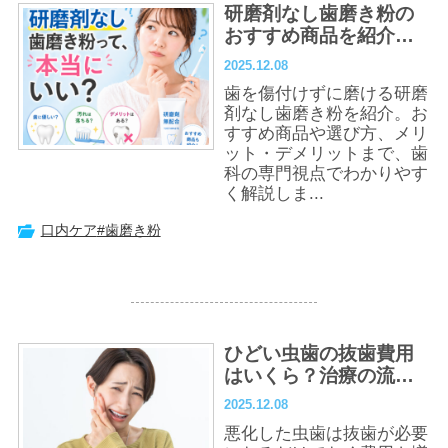
研磨剤なし歯磨き粉の
おすすめ商品を紹介！
歯磨き粉を選ぶポイン
2025.12.08
トも解説
歯を傷付けずに磨ける研磨
剤なし歯磨き粉を紹介。お
すすめ商品や選び方、メリ
ット・デメリットまで、歯
科の専門視点でわかりやす
く解説しま...
口内ケア
#歯磨き粉
ひどい虫歯の抜歯費用
はいくら？治療の流
れ・リスク・費用を抑
2025.12.08
える方法までわかりや
悪化した虫歯は抜歯が必要
すく解説