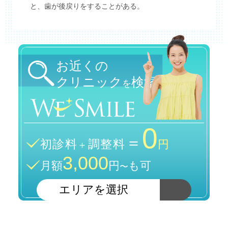
と、歯が後戻りをすることがある。
お近くの
クリニック
検索
を
0
＝
初診料
調整料
＋
円
3,000
月額
円
も可
〜