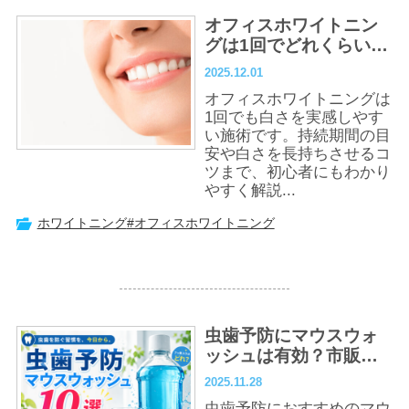
オフィスホワイトニン
グは1回でどれくらい白
くなる？ 効果・持続期
2025.12.01
間・長持ちのコツを徹
オフィスホワイトニングは
底解説
1回でも白さを実感しやす
い施術です。持続期間の目
安や白さを長持ちさせるコ
ツまで、初心者にもわかり
やすく解説...
ホワイトニング
#オフィスホワイトニング
虫歯予防にマウスウォ
ッシュは有効？市販お
すすめ10選・フッ素入
2025.11.28
り商品の選び方
虫歯予防におすすめのマウ