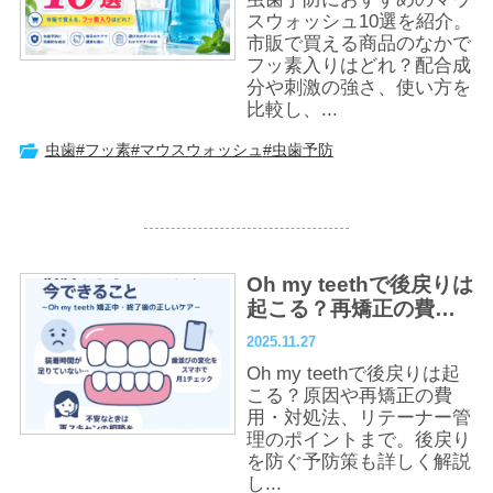
スウォッシュ10選を紹介。
市販で買える商品のなかで
フッ素入りはどれ？配合成
分や刺激の強さ、使い方を
比較し、...
虫歯
#フッ素
#マウスウォッシュ
#虫歯予防
Oh my teethで後戻りは
起こる？再矯正の費
用・対策・予防法まと
2025.11.27
め
Oh my teethで後戻りは起
こる？原因や再矯正の費
用・対処法、リテーナー管
理のポイントまで。後戻り
を防ぐ予防策も詳しく解説
し...