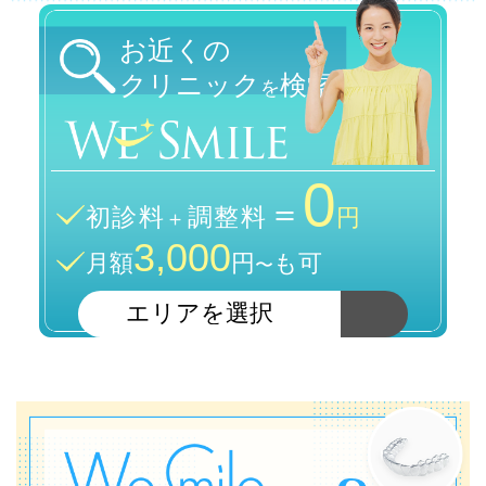
お近くの
クリニック
検索
を
0
＝
初診料
調整料
＋
円
3,000
月額
円
も可
〜