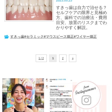
2025.09.25
解説
すきっ歯は自力で治せる？
セルフケアの限界と見極め
方、歯科での治療法・費用
目安、放置のリスクまでわ
かりやすく解説。
すきっ歯
#セラミック
#マウスピース矯正
#ワイヤー矯正
1 / 2
1
2
»