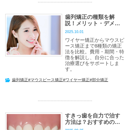
歯列矯正の種類を解
説！メリット・デメリ
ット、矯正方法を選ぶ
2025.10.01
ポイント
ワイヤー矯正からマウスピ
ース矯正まで8種類の矯正
法を比較。費用・期間・特
徴を解説し、自分に合った
治療選びをサポートしま
す。
歯列矯正
#マウスピース矯正
#ワイヤー矯正
#部分矯正
すきっ歯を自力で治す
方法は？おすすめの治
療法・放置のリスクも