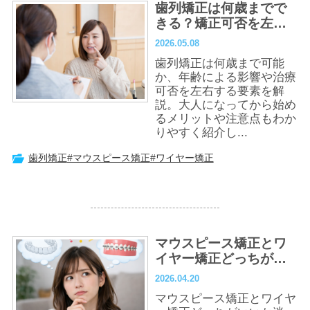
歯列矯正は何歳までで
きる？矯正可否を左右
する要素やメリットも
2026.05.08
解説
歯列矯正は何歳まで可能
か、年齢による影響や治療
可否を左右する要素を解
説。大人になってから始め
るメリットや注意点もわか
りやすく紹介し...
歯列矯正
#マウスピース矯正
#ワイヤー矯正
マウスピース矯正とワ
イヤー矯正どっちがい
い？違い・費用・向い
2026.04.20
ている人を徹底比較
マウスピース矯正とワイヤ