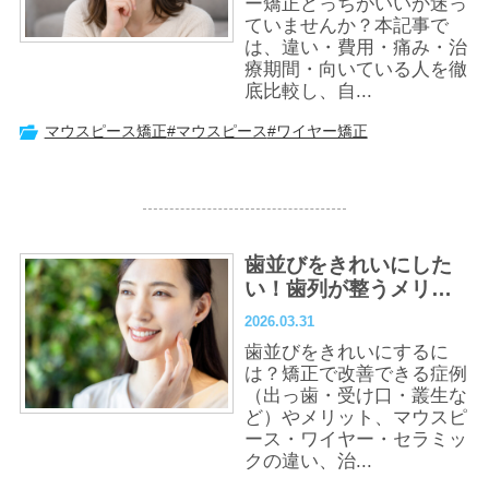
ー矯正どっちがいいか迷っ
ていませんか？本記事で
は、違い・費用・痛み・治
療期間・向いている人を徹
底比較し、自...
マウスピース矯正
#マウスピース
#ワイヤー矯正
歯並びをきれいにした
い！歯列が整うメリッ
トや矯正の種類を解説
2026.03.31
歯並びをきれいにするに
は？矯正で改善できる症例
（出っ歯・受け口・叢生な
ど）やメリット、マウスピ
ース・ワイヤー・セラミッ
クの違い、治...