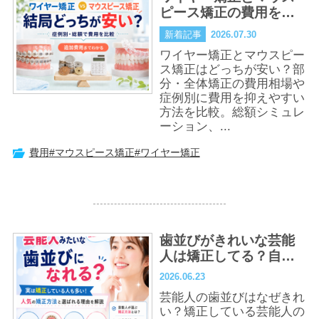
ピース矯正の費用を徹
底比較｜どちらが安
新着記事
2026.07.30
い？得？
ワイヤー矯正とマウスピー
ス矯正はどっちが安い？部
分・全体矯正の費用相場や
症例別に費用を抑えやすい
方法を比較。総額シミュレ
ーション、...
費用
#マウスピース矯正
#ワイヤー矯正
歯並びがきれいな芸能
人は矯正してる？自然
な口元を目指す方法を
2026.06.23
解説
芸能人の歯並びはなぜきれ
い？矯正している芸能人の