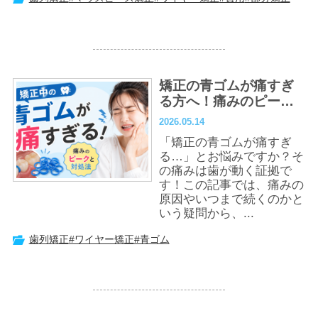
矯正の青ゴムが痛すぎ
る方へ！痛みのピーク
と今すぐできる対処法
2026.05.14
「矯正の青ゴムが痛すぎ
る…」とお悩みですか？そ
の痛みは歯が動く証拠で
す！この記事では、痛みの
原因やいつまで続くのかと
いう疑問から、...
歯列矯正
#ワイヤー矯正
#青ゴム