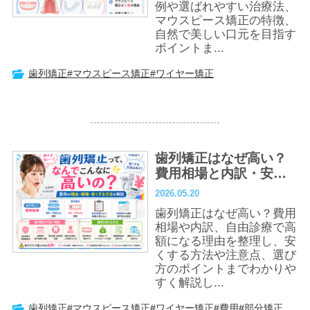
例や選ばれやすい治療法、
マウスピース矯正の特徴、
自然で美しい口元を目指す
ポイントま...
歯列矯正
#マウスピース矯正
#ワイヤー矯正
歯列矯正はなぜ高い？
費用相場と内訳・安く
する方法までわかりや
2026.05.20
すく解説
歯列矯正はなぜ高い？費用
相場や内訳、自由診療で高
額になる理由を整理し、安
くする方法や注意点、選び
方のポイントまでわかりや
すく解説し...
歯列矯正
#マウスピース矯正
#ワイヤー矯正
#費用
#部分矯正