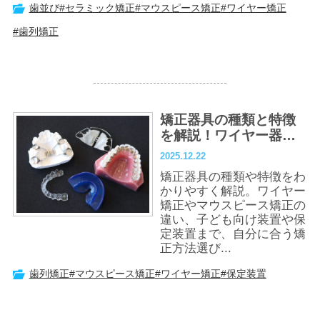
歯並び
#セラミック矯正
#マウスピース矯正
#ワイヤー矯正
#歯列矯正
矯正器具の種類と特徴
を解説！ワイヤー器
具・ブラケット、マウ
2025.12.22
スピース、保定装置ま
矯正器具の種類や特徴をわ
で
かりやすく解説。ワイヤー
矯正やマウスピース矯正の
違い、子ども向け装置や保
定装置まで、自分に合う矯
正方法選び...
歯列矯正
#マウスピース矯正
#ワイヤー矯正
#保定装置