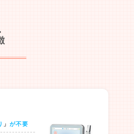
り
」
が不要