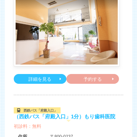
詳細を見る
予約する
西鉄バス「府殿入口」
（西鉄バス「府殿入口」1分）もり歯科医院
初診料：無料
住所
〒800-0237