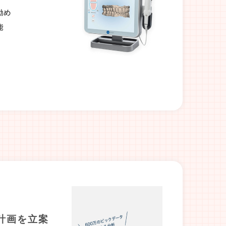
勧め
能
計画を立案