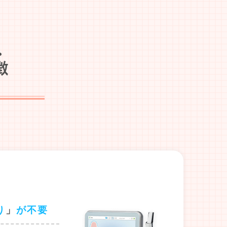
り
」
が不要