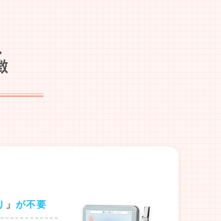
り
」
が不要