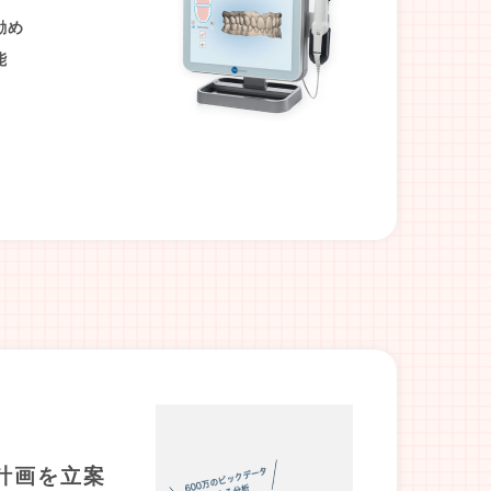
勧め
能
計画を立案