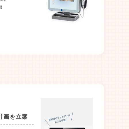
能
計画を立案