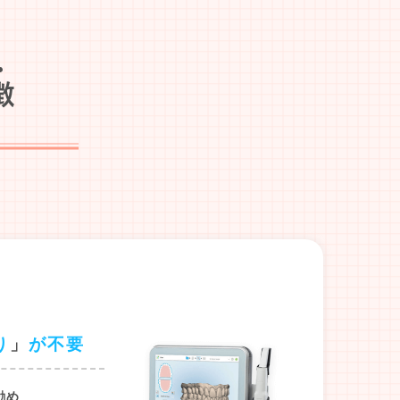
り
」
が不要
勧め