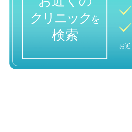
お近くの
クリニック
を
検索
お近