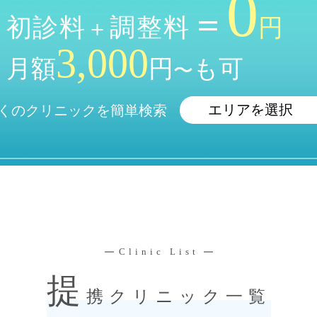
0
＝
初診料
調整料
円
＋
3,000
月額
円
も可
〜
くのクリニックを簡単検索
Clinic List
提
携クリニック一覧