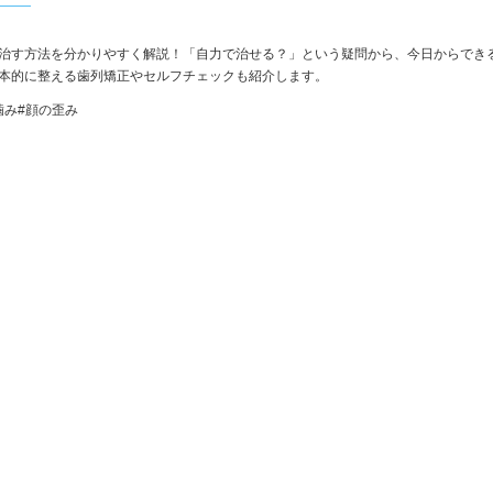
治す方法を分かりやすく解説！「自力で治せる？」という疑問から、今日からでき
本的に整える歯列矯正やセルフチェックも紹介します。
噛み
#顔の歪み