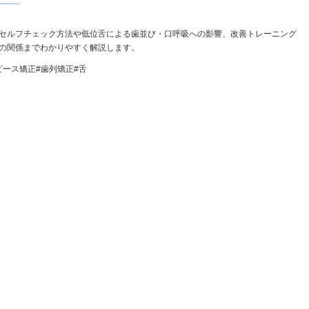
セルフチェック方法や低位舌による歯並び・口呼吸への影響、改善トレーニング
との関係までわかりやすく解説します。
ピース矯正
#歯列矯正
#舌