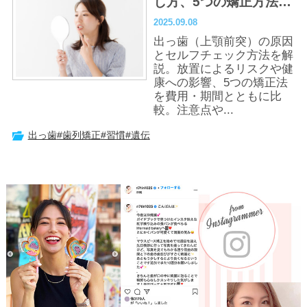
し方、5つの矯正方法と
注意点を解説
2025.09.08
出っ歯（上顎前突）の原因
とセルフチェック方法を解
説。放置によるリスクや健
康への影響、5つの矯正法
を費用・期間とともに比
較。注意点や...
出っ歯
#歯列矯正
#習慣
#遺伝