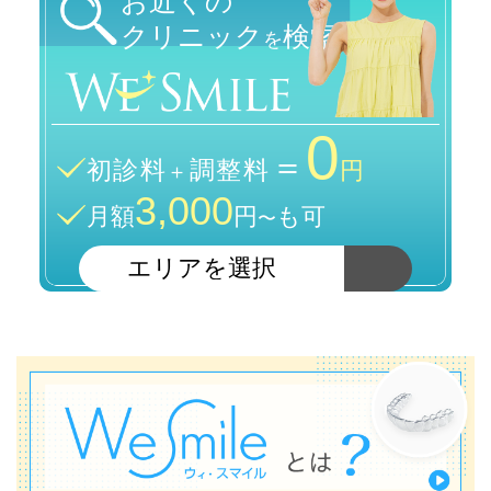
お近くの
クリニック
検索
を
0
＝
初診料
調整料
＋
円
3,000
月額
円
も可
〜