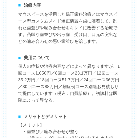
■
治療内容
マウスピースを活用した矯正歯科治療とはマウスピ
ース型カスタムメイド矯正装置を歯に装着して、乱
れた歯並びや噛み合わせをキレイに改善する治療で
す。凸凹な歯並びや出っ歯、受け口、口元の突出な
どの噛み合わせの悪い歯並びを治します。
■
費用について
個人の症状や治療内容などによって異なりますが、1
回コース1,650円／8回コース23.1万円／12回コース
35.2万円／18回コース51.7万円／24回コース66万円
／30回コース88万円／難症例コース別途お見積もり
で提供しています（税込：自費診療）。初診料は医
院によって異なる。
■
メリットとデメリット
【メリット】
・歯並び／噛み合わせが整う
・ブラッシングしやすい歯並びになるため虫歯