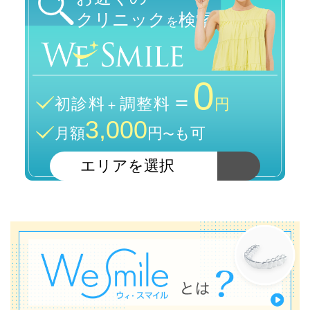
クリニック
検索
を
0
＝
初診料
調整料
＋
円
3,000
月額
円
も可
〜