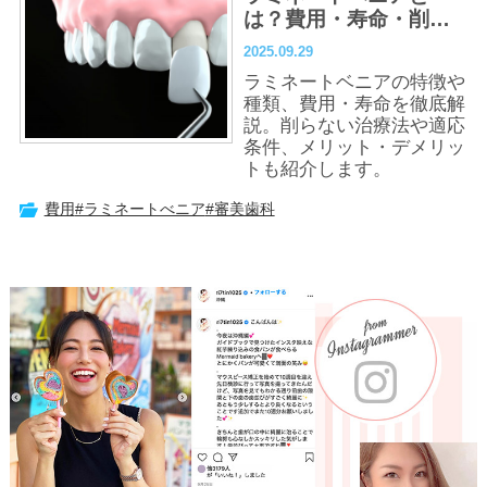
は？費用・寿命・削ら
ない治療まで徹底解説
2025.09.29
ラミネートベニアの特徴や
種類、費用・寿命を徹底解
説。削らない治療法や適応
条件、メリット・デメリッ
トも紹介します。
費用
#ラミネートべニア
#審美歯科