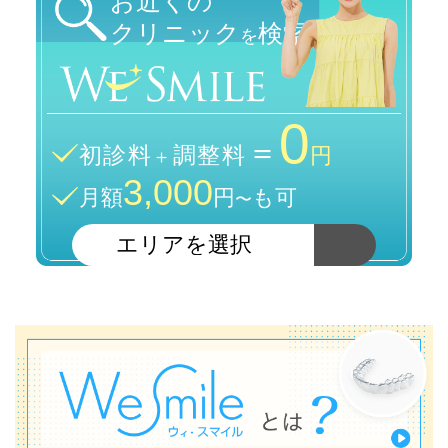
お近くの
クリニック
検索
を
0
＝
初診料
調整料
＋
円
3,000
月額
円
も可
〜