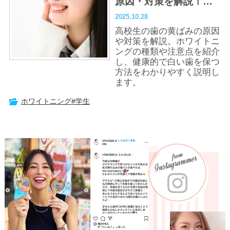
原因・対策を解説！ホ
ワイトニングをする際
2025.10.28
の注意点とは？
高校生の歯の黄ばみの原因
や対策を解説。ホワイトニ
ングの種類や注意点を紹介
し、健康的で白い歯を保つ
方法をわかりやすく説明し
ます。
ホワイトニング
#学生