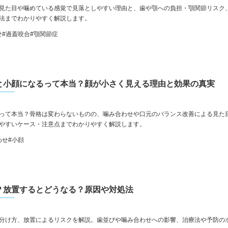
見た目や噛めている感覚で見落としやすい理由と、歯や顎への負担・顎関節リスク
法までわかりやすく解説します。
せ
#過蓋咬合
#顎関節症
と小顔になるって本当？顔が小さく見える理由と効果の真実
って本当？骨格は変わらないものの、噛み合わせや口元のバランス改善による見た
やすいケース・注意点までわかりやすく解説します。
わせ
#小顔
？放置するとどうなる？原因や対処法
分け方、放置によるリスクを解説。歯並びや噛み合わせへの影響、治療法や予防の