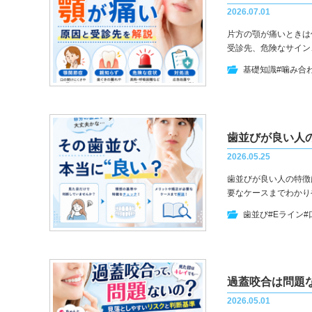
2026.07.01
片方の顎が痛いときは
受診先、危険なサイン
基礎知識
#噛み合
歯並びが良い人
2026.05.25
歯並びが良い人の特徴
要なケースまでわかり
歯並び
#Eライン
#
過蓋咬合は問題
2026.05.01