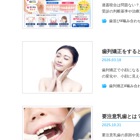
過蓋咬合は問題ない？
受診の判断基準や治療
歯並び
#噛み合わ
歯列矯正をする
2026.03.18
歯列矯正で小顔になる
の変化や、小顔に見え
歯列矯正
#噛み合
要注意乳歯とは
2025.10.31
要注意乳歯の原因や見