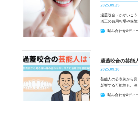
2025.09.25
過蓋咬合（かがいこう
矯正の費用相場や保険
噛み合わせ
#ディ
過蓋咬合の芸能
2025.09.10
芸能人の公表例から見
影響する可能性も。深
噛み合わせ
#ディ